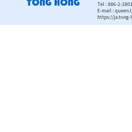
Tel : 886-2-280
価格で、お客様の満足できる商品を製造させて
E-mail :
queen.
いただきます。「効率の向上、品質の追求」が
https://ja.tong
弊社の永久なる経営理念です。 ...