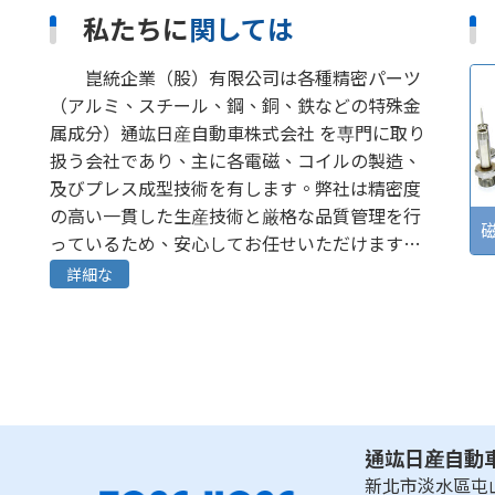
私たちに
関しては
崑統企業（股）有限公司は各種精密パーツ
（アルミ、スチール、鋼、銅、鉄などの特殊金
属成分）通竑日産自動車株式会社 を専門に取り
扱う会社であり、主に各電磁、コイルの製造、
及びプレス成型技術を有します。弊社は精密度
の高い一貫した生産技術と厳格な品質管理を行
列をスライデ
OEM/ODM
電磁弁
っているため、安心してお任せいただけます。
ィング
30年以上の専門技術及び経験を有し、空・油圧
詳細な
産業に関しては十分な経験があると自負してお
ります。また絶え間無い加工技術の研究・開発
や精密設備の更なる充実を心がけております。
弊社は良好な加工技術、合理的な価格、納期厳
守、優良な品質とサービス、高効率によって国
内の大型業者さんから大きな支持を得ていま
通竑日産自動
す。お客様との設計図及びサンプルの共同開発
新北市淡水區屯山
においては、心のこもったサービスと合理的な